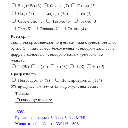
Родос Bo (3)
Сахара (7)
Скрин (3)
Софт (7)
Стандарт (25)
Степ (2)
Стоун Био (5)
Тетрис (6)
Токио (3)
Топ (5)
Эллада (2)
Этник (4)
Категория
Ткани распределяются по ценовым категориям: от E до
5, где Е — это самая бюджетная категория тканей, а
цифра 5 означает категорию самых премиальных
тканей.
1 (39)
2 (54)
3 (18)
4 (3)
E (32)
Прозрачность
Непрозрачная (9)
Полупрозрачная (154)
0% пропускания света
45% пропускания света
Товары
-30%
Рулонные шторы / Зебра / Зебра MINI
Жалюзи зебра Серый 330116-1608