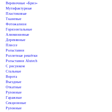
Веревочные «Бриз»
Мутифактурные
Пластиковые
Тканевые
Фотожалюзи
Горизонтальные
Алюминиевые
Деревянные
Плиссе
Рольставни
Роллетные решётки
Рольставни Alutech
С рисунком
Стальные
Ворота
Въездные
Откатные
Рулонные
Гаражные
Cекционные
Рулонные