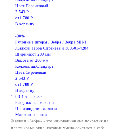
Цвет:
Персиковый
2 543 Р
от
1 780 Р
В корзину
-30%
Рулонные шторы / Зебра / Зебра MINI
Жалюзи зебра Сиреневый 300601-4284
Ширина:
от 200 мм
Высота:
от 200 мм
Коллекция:
Стандарт
Цвет:
Сиреневый
2 543 Р
от
1 780 Р
В корзину
1
2
3
4
5
...
7
>>
Раздвижные жалюзи
Производство жалюзи
Магазин жалюзи
Жалюзи «Зебра» - это инновационные покрытия на
пластиковые окна, которые умело сочетают в себе