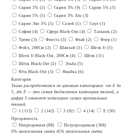
Скрин 3% (2)
Скрин 5% (9)
Скрин 5% (3)
Скрин 5% (5)
Скрин 5% Alu (3)
Скрин Эко 3% (5)
Солей (1)
Соул (1)
София (4)
Сфера Black-Out (4)
Тальник (2)
Треви (3)
Фиеста (3)
Флай (2)
Флер (1)
Фойл, 200См (2)
Шанхай (1)
Шелк Ii (5)
Шелк Ii Black-Out, 200См (4)
Шёлк (11)
Шёлк Black-Out (2)
Эльба (5)
Юта Black-Out (5)
Ямайка (6)
Категория
Ткани распределяются по ценовым категориям: от E до
5, где Е — это самая бюджетная категория тканей, а
цифра 5 означает категорию самых премиальных
тканей.
1 (112)
2 (142)
3 (82)
4 (14)
E (50)
Прозрачность
Непрозрачная (88)
Полупрозрачная (308)
0% пропускания света
45% пропускания света