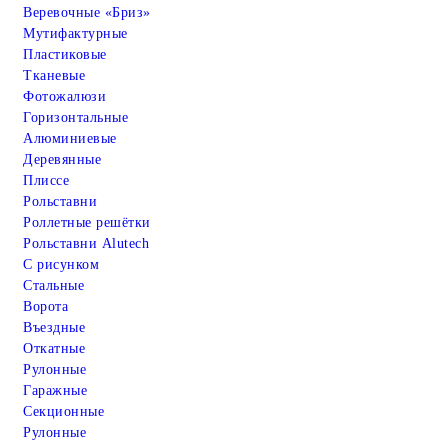
Веревочные «Бриз»
Мутифактурные
Пластиковые
Тканевые
Фотожалюзи
Горизонтальные
Алюминиевые
Деревянные
Плиссе
Рольставни
Роллетные решётки
Рольставни Alutech
С рисунком
Стальные
Ворота
Въездные
Откатные
Рулонные
Гаражные
Cекционные
Рулонные