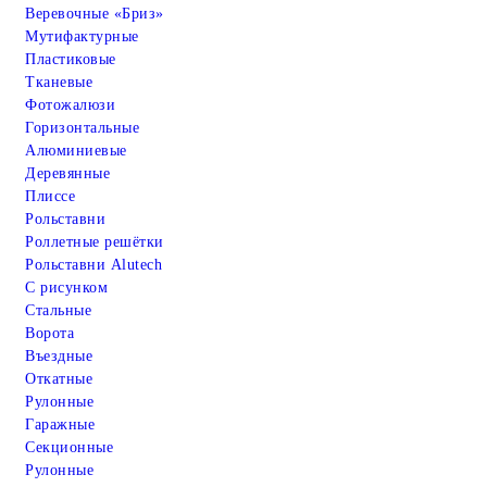
Веревочные «Бриз»
Мутифактурные
Пластиковые
Тканевые
Фотожалюзи
Горизонтальные
Алюминиевые
Деревянные
Плиссе
Рольставни
Роллетные решётки
Рольставни Alutech
С рисунком
Стальные
Ворота
Въездные
Откатные
Рулонные
Гаражные
Cекционные
Рулонные