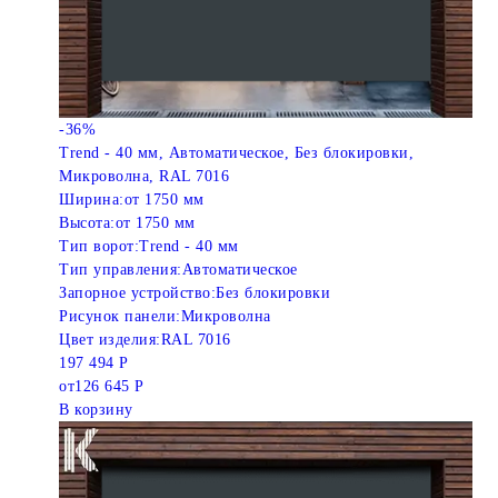
-36%
Trend - 40 мм, Автоматическое, Без блокировки,
Микроволна, RAL 7016
Ширина:
от 1750 мм
Высота:
от 1750 мм
Тип ворот:
Trend - 40 мм
Тип управления:
Автоматическое
Запорное устройство:
Без блокировки
Рисунок панели:
Микроволна
Цвет изделия:
RAL 7016
197 494 Р
от
126 645 Р
В корзину