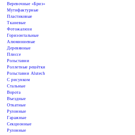
Веревочные «Бриз»
Мутифактурные
Пластиковые
Тканевые
Фотожалюзи
Горизонтальные
Алюминиевые
Деревянные
Плиссе
Рольставни
Роллетные решётки
Рольставни Alutech
С рисунком
Стальные
Ворота
Въездные
Откатные
Рулонные
Гаражные
Cекционные
Рулонные