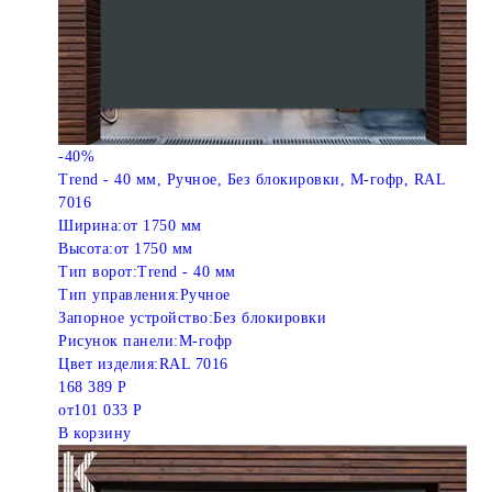
-40%
Trend - 40 мм, Ручное, Без блокировки, M-гофр, RAL
7016
Ширина:
от 1750 мм
Высота:
от 1750 мм
Тип ворот:
Trend - 40 мм
Тип управления:
Ручное
Запорное устройство:
Без блокировки
Рисунок панели:
M-гофр
Цвет изделия:
RAL 7016
168 389 Р
от
101 033 Р
В корзину