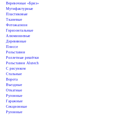
Веревочные «Бриз»
Мутифактурные
Пластиковые
Тканевые
Фотожалюзи
Горизонтальные
Алюминиевые
Деревянные
Плиссе
Рольставни
Роллетные решётки
Рольставни Alutech
С рисунком
Стальные
Ворота
Въездные
Откатные
Рулонные
Гаражные
Cекционные
Рулонные