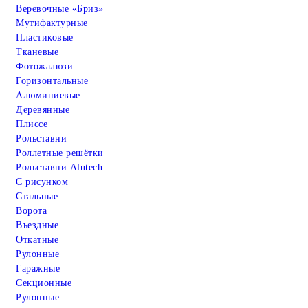
Веревочные «Бриз»
Мутифактурные
Пластиковые
Тканевые
Фотожалюзи
Горизонтальные
Алюминиевые
Деревянные
Плиссе
Рольставни
Роллетные решётки
Рольставни Alutech
С рисунком
Стальные
Ворота
Въездные
Откатные
Рулонные
Гаражные
Cекционные
Рулонные