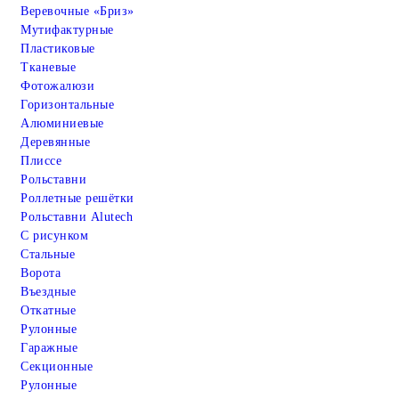
Веревочные «Бриз»
Мутифактурные
Пластиковые
Тканевые
Фотожалюзи
Горизонтальные
Алюминиевые
Деревянные
Плиссе
Рольставни
Роллетные решётки
Рольставни Alutech
С рисунком
Стальные
Ворота
Въездные
Откатные
Рулонные
Гаражные
Cекционные
Рулонные