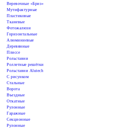
Веревочные «Бриз»
Мутифактурные
Пластиковые
Тканевые
Фотожалюзи
Горизонтальные
Алюминиевые
Деревянные
Плиссе
Рольставни
Роллетные решётки
Рольставни Alutech
С рисунком
Стальные
Ворота
Въездные
Откатные
Рулонные
Гаражные
Cекционные
Рулонные