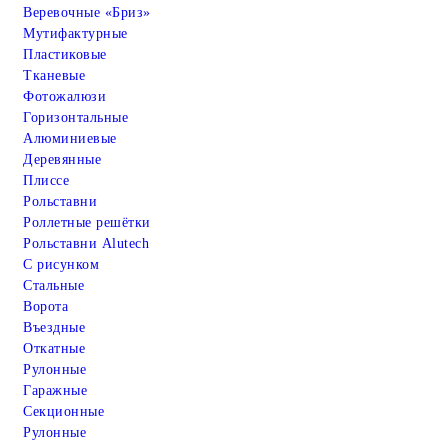
Веревочные «Бриз»
Мутифактурные
Пластиковые
Тканевые
Фотожалюзи
Горизонтальные
Алюминиевые
Деревянные
Плиссе
Рольставни
Роллетные решётки
Рольставни Alutech
С рисунком
Стальные
Ворота
Въездные
Откатные
Рулонные
Гаражные
Cекционные
Рулонные