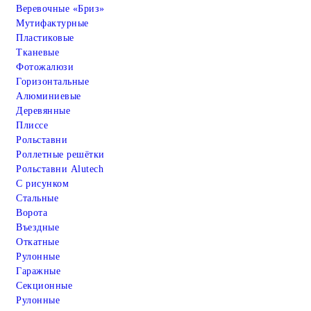
Веревочные «Бриз»
Мутифактурные
Пластиковые
Тканевые
Фотожалюзи
Горизонтальные
Алюминиевые
Деревянные
Плиссе
Рольставни
Роллетные решётки
Рольставни Alutech
С рисунком
Стальные
Ворота
Въездные
Откатные
Рулонные
Гаражные
Cекционные
Рулонные