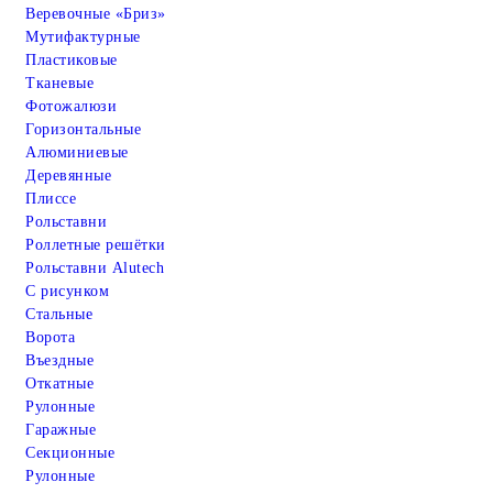
Веревочные «Бриз»
Мутифактурные
Пластиковые
Тканевые
Фотожалюзи
Горизонтальные
Алюминиевые
Деревянные
Плиссе
Рольставни
Роллетные решётки
Рольставни Alutech
С рисунком
Стальные
Ворота
Въездные
Откатные
Рулонные
Гаражные
Cекционные
Рулонные