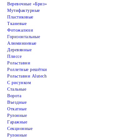
Веревочные «Бриз»
Мутифактурные
Пластиковые
Тканевые
Фотожалюзи
Горизонтальные
Алюминиевые
Деревянные
Плиссе
Рольставни
Роллетные решётки
Рольставни Alutech
С рисунком
Стальные
Ворота
Въездные
Откатные
Рулонные
Гаражные
Cекционные
Рулонные