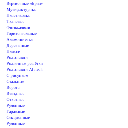
Веревочные «Бриз»
Мутифактурные
Пластиковые
Тканевые
Фотожалюзи
Горизонтальные
Алюминиевые
Деревянные
Плиссе
Рольставни
Роллетные решётки
Рольставни Alutech
С рисунком
Стальные
Ворота
Въездные
Откатные
Рулонные
Гаражные
Cекционные
Рулонные