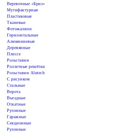
Веревочные «Бриз»
Мутифактурные
Пластиковые
Тканевые
Фотожалюзи
Горизонтальные
Алюминиевые
Деревянные
Плиссе
Рольставни
Роллетные решётки
Рольставни Alutech
С рисунком
Стальные
Ворота
Въездные
Откатные
Рулонные
Гаражные
Cекционные
Рулонные