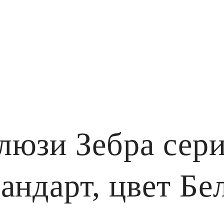
люзи Зебра се
андарт, цвет Бе