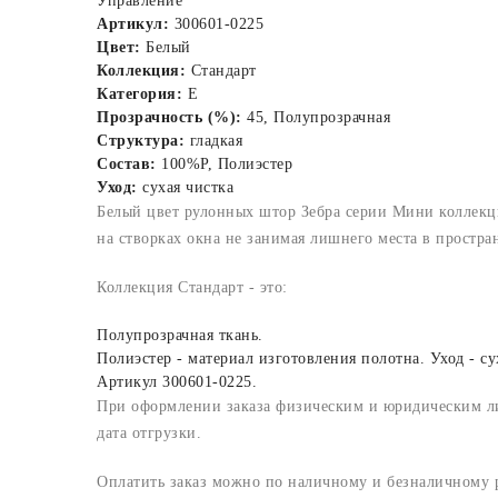
Управление
Артикул:
300601-0225
Цвет:
Белый
Коллекция:
Стандарт
Категория:
E
Прозрачность (%):
45, Полупрозрачная
Структура:
гладкая
Состав:
100%P, Полиэстер
Уход:
сухая чистка
Белый цвет рулонных штор Зебра серии Мини коллекц
на створках окна не занимая лишнего места в простра
Коллекция Стандарт - это:
Полупрозрачная ткань.
Полиэстер - материал изготовления полотна. Уход - су
Артикул 300601-0225.
При оформлении заказа физическим и юридическим лица
дата отгрузки.
Оплатить заказ можно по наличному и безналичному ра