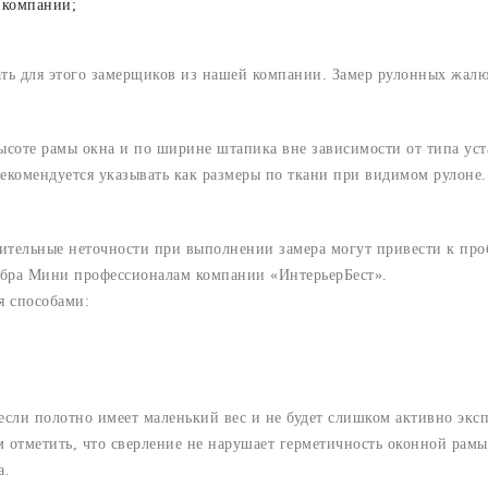
 компании;
ать для этого замерщиков из нашей компании. Замер рулонных жал
ысоте рамы окна и по ширине штапика вне зависимости от типа ус
екомендуется указывать как размеры по ткани при видимом рулоне.
ачительные неточности при выполнении замера могут привести к п
Зебра Мини профессионалам компании «ИнтерьерБест».
я способами:
сли полотно имеет маленький вес и не будет слишком активно эксп
м отметить, что сверление не нарушает герметичность оконной рам
а.