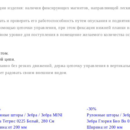
ации изделия: наличия фиксирующих магнитов, направляющей лески
ать и проверить его работоспособность путем опускания и поднятия
 помощью цепочки управления, при этом фиксация нижней планки н
бном уровне для поступления в помещение желаемого количества о
нтом.
ей цепи.
лавно без резких движений, держа цепочку управления в вертикал
дет радовать своим внешним видом.
%
-30%
нные шторы / Зебра / Зебра MINI
Рулонные шторы / Зебр
а Тетрис 0225 Белый, 280 См
Зебра Глория Био Bo 
ина:
от 200 мм
Ширина:
от 200 мм