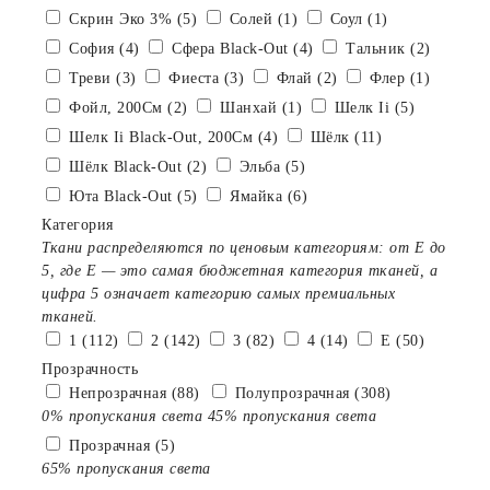
Скрин Эко 3% (5)
Солей (1)
Соул (1)
София (4)
Сфера Black-Out (4)
Тальник (2)
Треви (3)
Фиеста (3)
Флай (2)
Флер (1)
Фойл, 200См (2)
Шанхай (1)
Шелк Ii (5)
Шелк Ii Black-Out, 200См (4)
Шёлк (11)
Шёлк Black-Out (2)
Эльба (5)
Юта Black-Out (5)
Ямайка (6)
Категория
Ткани распределяются по ценовым категориям: от E до
5, где Е — это самая бюджетная категория тканей, а
цифра 5 означает категорию самых премиальных
тканей.
1 (112)
2 (142)
3 (82)
4 (14)
E (50)
Прозрачность
Непрозрачная (88)
Полупрозрачная (308)
0% пропускания света
45% пропускания света
Прозрачная (5)
65% пропускания света