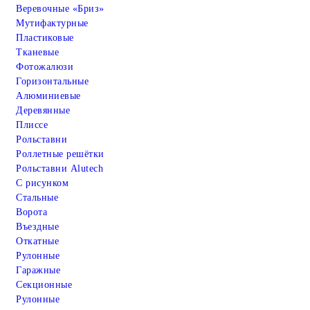
Веревочные «Бриз»
Мутифактурные
Пластиковые
Тканевые
Фотожалюзи
Горизонтальные
Алюминиевые
Деревянные
Плиссе
Рольставни
Роллетные решётки
Рольставни Alutech
С рисунком
Стальные
Ворота
Въездные
Откатные
Рулонные
Гаражные
Cекционные
Рулонные