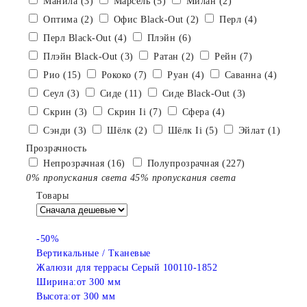
Манила (3)
Марсель (5)
Милан (2)
Оптима (2)
Офис Black-Out (2)
Перл (4)
Перл Black-Out (4)
Плэйн (6)
Плэйн Black-Out (3)
Ратан (2)
Рейн (7)
Рио (15)
Рококо (7)
Руан (4)
Саванна (4)
Сеул (3)
Сиде (11)
Сиде Black-Out (3)
Скрин (3)
Скрин Ii (7)
Сфера (4)
Сэнди (3)
Шёлк (2)
Шёлк Ii (5)
Эйлат (1)
Прозрачность
Непрозрачная (16)
Полупрозрачная (227)
0% пропускания света
45% пропускания света
Товары
-50%
Вертикальные / Тканевые
Жалюзи для террасы Серый 100110-1852
Ширина:
от 300 мм
Высота:
от 300 мм