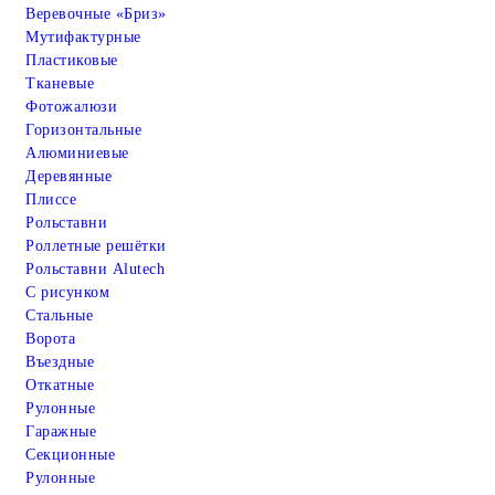
Веревочные «Бриз»
Мутифактурные
Пластиковые
Тканевые
Фотожалюзи
Горизонтальные
Алюминиевые
Деревянные
Плиссе
Рольставни
Роллетные решётки
Рольставни Alutech
С рисунком
Стальные
Ворота
Въездные
Откатные
Рулонные
Гаражные
Cекционные
Рулонные