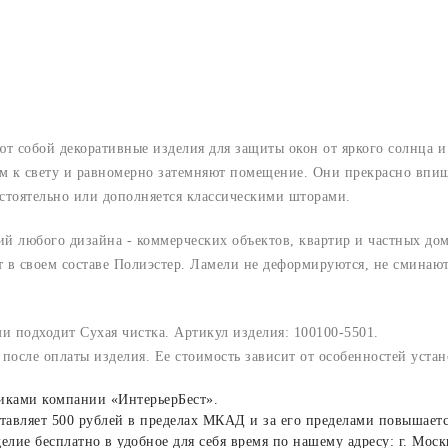
ют собой декоративные изделия для защиты окон от яркого солнца и
ом к свету и равномерно затемняют помещение. Они прекрасно впиш
стоятельно или дополняется классическими шторами.
й любого дизайна - коммерческих объектов, квартир и частных дом
 в своем составе Полиэстер. Ламели не деформируются, не сминаю
и подходит Сухая чистка. Артикул изделия: 100100-5501.
после оплаты изделия. Ее стоимость зависит от особенностей уста
никами компании «ИнтерьерБест».
тавляет 500 рублей в пределах МКАД и за его пределами повышаетс
лие бесплатно в удобное для себя время по нашему адресу: г. Москв