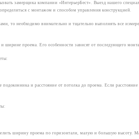
звать замерщика компании «ИнтерьерБест». Выезд нашего специали
определиться с монтажом и способом управления конструкцией.
ми, то необходимо внимательно и тщательно выполнять все измере
 и ширине проема. Его особенности зависят от последующего монт
еты:
 подоконника и расстояние от потолка до проема. Если расстояние д
ты:
делить ширину проема по горизонтали, малую и большую высоту. М