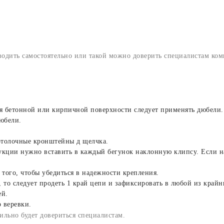
дить самостоятельно или такой можно доверить специалистам ком
я бетонной или кирпичной поверхности следует применять дюбели.
дюбели.
потолочные кронштейны д щелчка.
укции нужно вставить в каждый бегунок наклонную клипсу. Если н
того, чтобы убедиться в надежности крепления.
 то следует продеть 1 край цепи и зафиксировать в любой из крайни
ей.
 веревки.
ильно будет довериться специалистам.