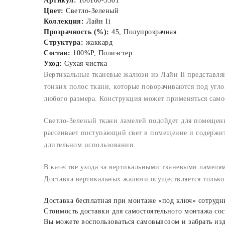
Артикул:
100100-5501
Цвет:
Светло-Зеленый
Коллекция:
Лайн Ii
Прозрачность (%):
45, Полупрозрачная
Структура:
жаккард
Состав:
100%P, Полиэстер
Уход:
Сухая чистка
Вертикальные тканевые жалюзи из Лайн Ii представля
тонких полос ткани, которые поворачиваются под угл
любого размера. Конструкция может применяться само
Светло-Зеленый ткани ламелей подойдет для помещени
рассеивает поступающий свет в помещение и содержит
длительном использовании.
В качестве ухода за вертикальными тканевыми ламелям
Доставка вертикальных жалюзи осуществляется только 
Доставка бесплатная при монтаже «под ключ» сотруд
Стоимость доставки для самостоятельного монтажа сос
Вы можете воспользоваться самовывозом и забрать изде