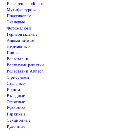
Веревочные «Бриз»
Мутифактурные
Пластиковые
Тканевые
Фотожалюзи
Горизонтальные
Алюминиевые
Деревянные
Плиссе
Рольставни
Роллетные решётки
Рольставни Alutech
С рисунком
Стальные
Ворота
Въездные
Откатные
Рулонные
Гаражные
Cекционные
Рулонные