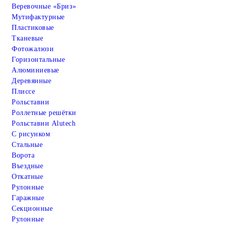
Веревочные «Бриз»
Мутифактурные
Пластиковые
Тканевые
Фотожалюзи
Горизонтальные
Алюминиевые
Деревянные
Плиссе
Рольставни
Роллетные решётки
Рольставни Alutech
С рисунком
Стальные
Ворота
Въездные
Откатные
Рулонные
Гаражные
Cекционные
Рулонные