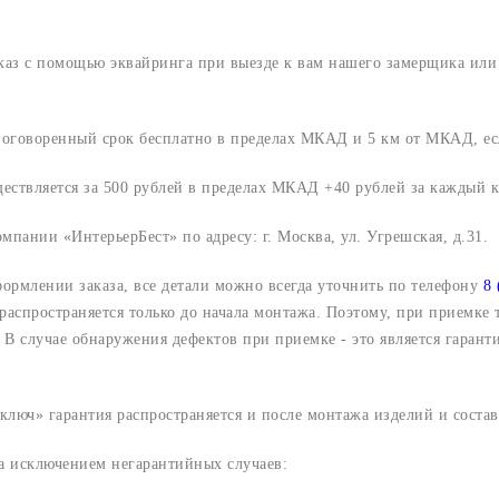
аказ с помощью эквайринга при выезде к вам нашего замерщика ил
о оговоренный срок
бесплатно в пределах МКАД и 5 км от МКАД, ес
ществляется за 500 рублей в пределах МКАД +40 рублей за каждый
компании «ИнтерьерБест» по адресу:
г. Москва, ул. Угрешская, д.31.
формлении заказа, все детали можно всегда уточнить по телефону
8 
 распространяется только до начала монтажа. Поэтому, при приемке
В случае обнаружения дефектов при приемке - это является гарант
люч» гарантия распространяется и после монтажа изделий и составл
за исключением негарантийных случаев: