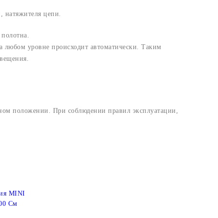
, натяжителя цепи.
 полотна.
а любом уровне происходит автоматически. Таким
свещения.
ьном положении. При соблюдении правил эксплуатации,
ия MINI
00 См