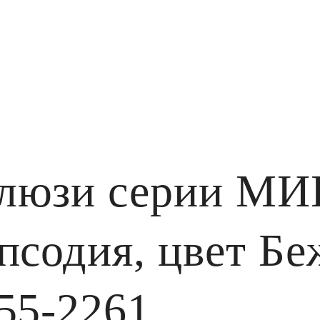
алюзи серии М
псодия, цвет Бе
55-2261