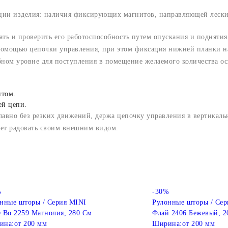
ации изделия: наличия фиксирующих магнитов, направляющей лески
ать и проверить его работоспособность путем опускания и поднятия
 помощью цепочки управления, при этом фиксация нижней планки н
бном уровне для поступления в помещение желаемого количества о
нтом.
ей цепи.
лавно без резких движений, держа цепочку управления в вертикал
дет радовать своим внешним видом.
%
-30%
нные шторы / Серия MINI
Рулонные шторы / Сер
 Во 2259 Магнолия, 280 См
Флай 2406 Бежевый, 2
ина:
от 200 мм
Ширина:
от 200 мм