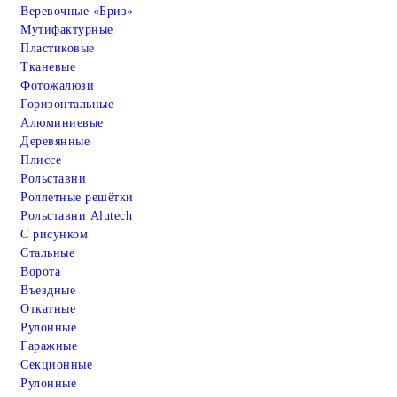
Веревочные «Бриз»
Мутифактурные
Пластиковые
Тканевые
Фотожалюзи
Горизонтальные
Алюминиевые
Деревянные
Плиссе
Рольставни
Роллетные решётки
Рольставни Alutech
С рисунком
Стальные
Ворота
Въездные
Откатные
Рулонные
Гаражные
Cекционные
Рулонные