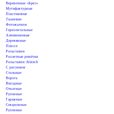
Веревочные «Бриз»
Мутифактурные
Пластиковые
Тканевые
Фотожалюзи
Горизонтальные
Алюминиевые
Деревянные
Плиссе
Рольставни
Роллетные решётки
Рольставни Alutech
С рисунком
Стальные
Ворота
Въездные
Откатные
Рулонные
Гаражные
Cекционные
Рулонные