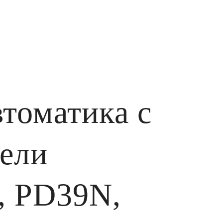
томатика с
гели
, PD39N,