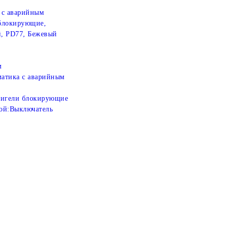
 с аварийным
 блокирующие,
, PD77, Бежевый
м
атика с аварийным
игели блокирующие
ой:
Выключатель