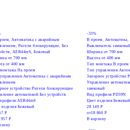
%
-33%
роем, Автоматика с аварийным
В проем, Автоматика,
влением, Ригели блокирующие, Без
Выключатель замковы
ойств, AER44mS, Бежевый
Ширина:
от 700 мм
ина:
от 700 мм
Высота:
от 400 мм
та:
от 400 мм
Тип монтажа:
В проем
монтажа:
На проем
Тип управления:
Автом
управления:
Автоматика с аварийным
Запорное устройство:
Р
влением
Управление автоматик
рное устройство:
Ригели блокирующие
замковый
вление автоматикой:
Без устройств
Вид профиля:
PD39N
профиля:
AER44mS
Цвет изделия:
Бежевый
 изделия:
Бежевый
28 149 Р
57 Р
от
18 860 Р
 957 Р
В корзину
рзину