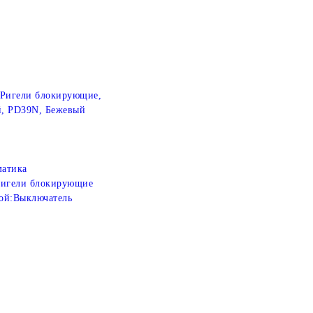
 Ригели блокирующие,
й, PD39N, Бежевый
атика
игели блокирующие
ой:
Выключатель