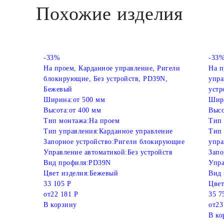
Похожие изделия
-33%
-33
На проем, Карданное управление, Ригели
На п
блокирующие, Без устройств, PD39N,
упра
Бежевый
устр
Ширина:
от 500 мм
Шир
Высота:
от 400 мм
Высо
Тип монтажа:
На проем
Тип 
Тип управления:
Карданное управление
Тип 
Запорное устройство:
Ригели блокирующие
упра
Управление автоматикой:
Без устройств
Запо
Вид профиля:
PD39N
Упра
Цвет изделия:
Бежевый
Вид 
33 105 Р
Цвет
от
22 181 Р
35 7
В корзину
от
23
В ко