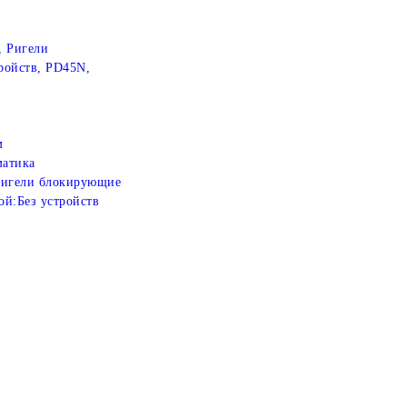
, Ригели
ройств, PD45N,
м
атика
игели блокирующие
ой:
Без устройств