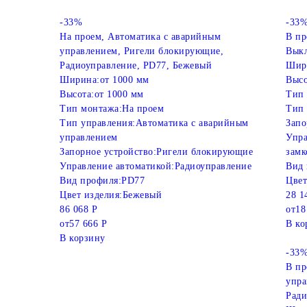
-33%
-33
На проем, Автоматика с аварийным
В пр
управлением, Ригели блокирующие,
Выкл
Радиоуправление, PD77, Бежевый
Шир
Ширина:
от 1000 мм
Высо
Высота:
от 1000 мм
Тип 
Тип монтажа:
На проем
Тип 
Тип управления:
Автоматика с аварийным
Запо
управлением
Упра
Запорное устройство:
Ригели блокирующие
замк
Управление автоматикой:
Радиоуправление
Вид 
Вид профиля:
PD77
Цвет
Цвет изделия:
Бежевый
28 1
86 068 Р
от
18
от
57 666 Р
В ко
В корзину
-33
В пр
упра
Ради