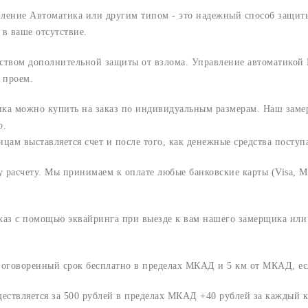
вление Автоматика или другим типом - это надежный способ защит
в ваше отсутствие.
ством дополнительной защиты от взлома. Управление автоматикой 
 проем.
ика можно купить на заказ по индивидуальным размерам. Наш заме
о.
м выставляется счет и после того, как денежные средства поступаю
расчету. Мы принимаем к оплате любые банковские карты (Visa, Ma
аказ с помощью эквайринга при выезде к вам нашего замерщика ил
о оговоренный срок
бесплатно в пределах МКАД и 5 км от МКАД, ес
ществляется за 500 рублей в пределах МКАД +40 рублей за каждый