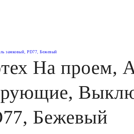
ль замковый, PD77, Бежевый
тех На проем, А
ирующие, Выклю
D77, Бежевый