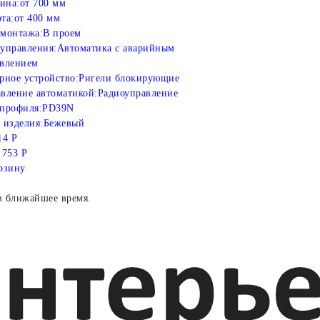
ина:
от 700 мм
та:
от 400 мм
монтажа:
В проем
управления:
Автоматика с аварийным
влением
рное устройство:
Ригели блокирующие
вление автоматикой:
Радиоуправление
профиля:
PD39N
 изделия:
Бежевый
14 Р
 753 Р
рзину
в ближайшее время.