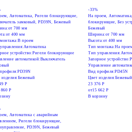
%
-33%
оем, Автоматика, Ригели блокирующие,
На проем, Автоматика
ючатель замковый, PD39N, Бежевый
блокирующие, Без уст
ина:
от 700 мм
Бежевый
та:
от 400 мм
Ширина:
от 700 мм
монтажа:
В проем
Высота:
от 400 мм
управления:
Автоматика
Тип монтажа:
На прое
рное устройство:
Ригели блокирующие
Тип управления:
Автом
вление автоматикой:
Выключатель
Запорное устройство:
Р
овый
Управление автоматик
профиля:
PD39N
Вид профиля:
PD45N
 изделия:
Бежевый
Цвет изделия:
Бежевый
49 Р
23 376 Р
 860 Р
от
15 662 Р
рзину
В корзину
%
оем, Автоматика с аварийным
влением, Ригели блокирующие,
оуправление, PD39N, Бежевый