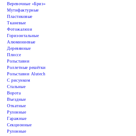
Веревочные «Бриз»
Мутифактурные
Пластиковые
Тканевые
Фотожалюзи
Горизонтальные
Алюминиевые
Деревянные
Плиссе
Рольставни
Роллетные решётки
Рольставни Alutech
С рисунком
Стальные
Ворота
Въездные
Откатные
Рулонные
Гаражные
Cекционные
Рулонные