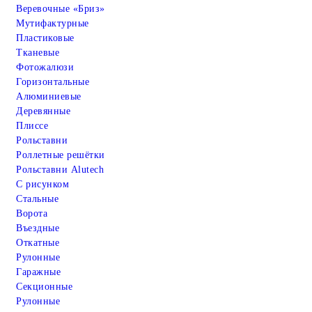
Веревочные «Бриз»
Мутифактурные
Пластиковые
Тканевые
Фотожалюзи
Горизонтальные
Алюминиевые
Деревянные
Плиссе
Рольставни
Роллетные решётки
Рольставни Alutech
С рисунком
Стальные
Ворота
Въездные
Откатные
Рулонные
Гаражные
Cекционные
Рулонные