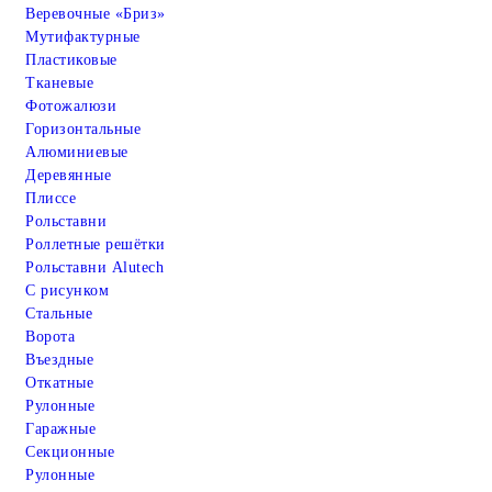
Веревочные «Бриз»
Мутифактурные
Пластиковые
Тканевые
Фотожалюзи
Горизонтальные
Алюминиевые
Деревянные
Плиссе
Рольставни
Роллетные решётки
Рольставни Alutech
С рисунком
Стальные
Ворота
Въездные
Откатные
Рулонные
Гаражные
Cекционные
Рулонные