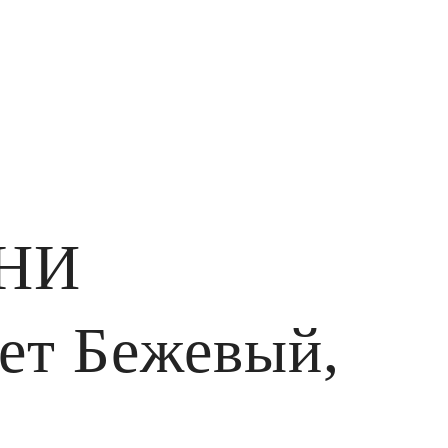
ИНИ
вет Бежевый,