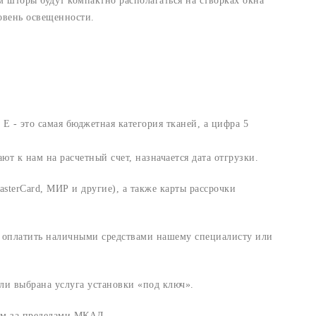
шторы будут компактно располагаться на створках окна
овень освещенности.
 Е - это самая бюджетная категория тканей, а цифра 5
т к нам на расчетный счет, назначается дата отгрузки.
sterCard, МИР и другие), а также карты рассрочки
и оплатить наличными средствами нашему специалисту или
ли выбрана услуга установки «под ключ».
 км за пределами МКАД.