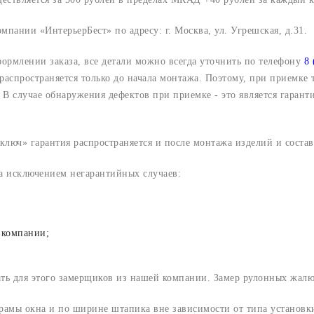
компании «ИнтерьерБест» по адресу:
г. Москва, ул. Угрешская, д.31.
формлении заказа, все детали можно всегда уточнить по телефону
8 
 распространяется только до начала монтажа. Поэтому, при приемке
В случае обнаружения дефектов при приемке - это является гарант
люч» гарантия распространяется и после монтажа изделий и составл
за исключением негарантийных случаев:
 компании;
ать для этого замерщиков из нашей компании. Замер рулонных жал
 рамы окна и по ширине штапика вне зависимости от типа установ