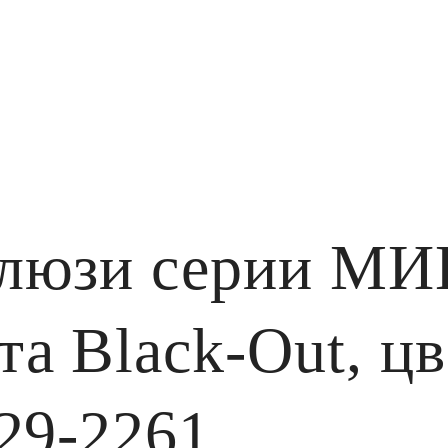
алюзи серии М
а Black-Out, ц
29-2261