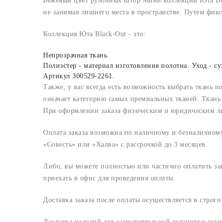
Бежевый цвет рулонных штор Мини коллекции Юта Blac
не занимая лишнего места в пространстве. Путем фик
Коллекция Юта Black-Out - это:
Непрозрачная ткань.
Полиэстер - материал изготовления полотна. Уход - су
Артикул 300529-2261.
Также, у вас всегда есть возможность выбрать ткань п
означает категорию самых премиальных тканей. Ткань 
При оформлении заказа физическим и юридическим лица
Оплата заказа возможна по наличному и безналичному 
«Совесть» или «Халва» с рассрочкой до 3 месяцев.
Либо, вы можете полностью или частично оплатить з
приехать в офис для проведения оплаты.
Доставка заказа после оплаты осуществляется в строг
Доставка изделий для самостоятельной установки осу