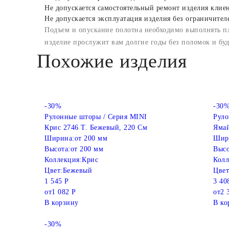
Не допускается самостоятельный ремонт изделия клие
Не допускается эксплуатация изделия без ограничител
Подъем и опускание полотна необходимо выполнять п
изделие прослужит вам долгие годы без поломок и бу
Похожие изделия
-30%
-30
Рулонные шторы / Серия MINI
Руло
Крис 2746 Т. Бежевый, 220 См
Ямай
Ширина:
от 200 мм
Шир
Высота:
от 200 мм
Высо
Коллекция:
Крис
Колл
Цвет:
Бежевый
Цвет
1 545 Р
3 40
от
1 082 Р
от
2 
В корзину
В ко
-30%