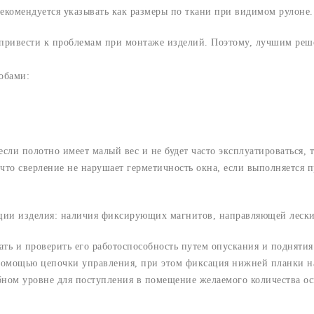
екомендуется указывать как размеры по ткани при видимом рулоне.
 привести к проблемам при монтаже изделий. Поэтому, лучшим реш
обами:
сли полотно имеет малый вес и не будет часто эксплуатироваться, 
 что сверление не нарушает герметичность окна, если выполняется
ации изделия: наличия фиксирующих магнитов, направляющей лески
ать и проверить его работоспособность путем опускания и поднятия
 помощью цепочки управления, при этом фиксация нижней планки н
бном уровне для поступления в помещение желаемого количества о