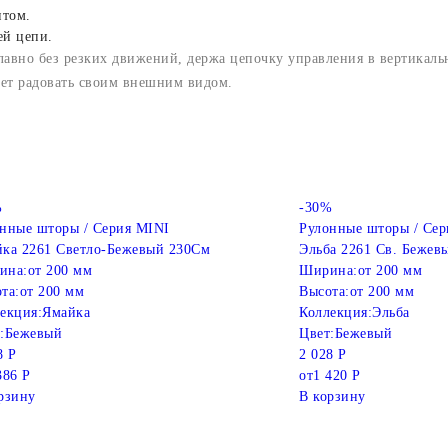
нтом.
ей цепи.
лавно без резких движений, держа цепочку управления в вертикал
дет радовать своим внешним видом.
%
-30%
нные шторы / Серия MINI
Рулонные шторы / Сер
ка 2261 Светло-Бежевый 230См
Эльба 2261 Св. Бежев
ина:
от 200 мм
Ширина:
от 200 мм
та:
от 200 мм
Высота:
от 200 мм
екция:
Ямайка
Коллекция:
Эльба
:
Бежевый
Цвет:
Бежевый
8 Р
2 028 Р
386 Р
от
1 420 Р
рзину
В корзину