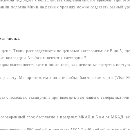
k-Out подойдет к большинству современных интерьеров. При этом 
сации полотна Мини на разных уровнях можно создавать разный ур
хая чистка.
о цене. Ткани распределяются по ценовым категориям: от E до 5, где
из коллекции Альфа относится к категории 2.
м выставляется счет и после того, как денежные средства поступаю
расчету. Мы принимаем к оплате любые банковские карты (Visa, Ma
аказ с помощью эквайринга при выезде к вам нашего замерщика ил
о оговоренный срок
бесплатно в пределах МКАД и 5 км от МКАД, ес
ществляется за 500 рублей в пределах МКАД +40 рублей за каждый