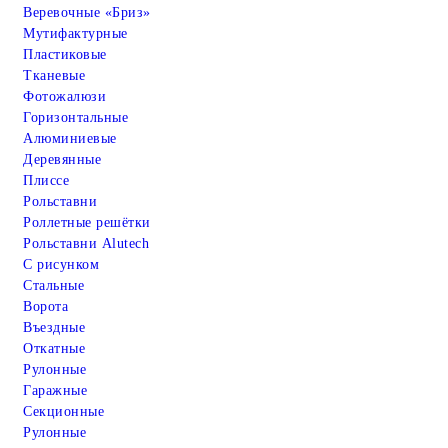
Веревочные «Бриз»
Мутифактурные
Пластиковые
Тканевые
Фотожалюзи
Горизонтальные
Алюминиевые
Деревянные
Плиссе
Рольставни
Роллетные решётки
Рольставни Alutech
С рисунком
Стальные
Ворота
Въездные
Откатные
Рулонные
Гаражные
Cекционные
Рулонные