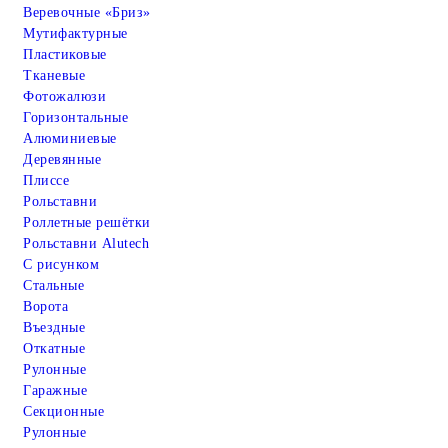
Веревочные «Бриз»
Мутифактурные
Пластиковые
Тканевые
Фотожалюзи
Горизонтальные
Алюминиевые
Деревянные
Плиссе
Рольставни
Роллетные решётки
Рольставни Alutech
С рисунком
Стальные
Ворота
Въездные
Откатные
Рулонные
Гаражные
Cекционные
Рулонные