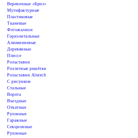
Веревочные «Бриз»
Мутифактурные
Пластиковые
Тканевые
Фотожалюзи
Горизонтальные
Алюминиевые
Деревянные
Плиссе
Рольставни
Роллетные решётки
Рольставни Alutech
С рисунком
Стальные
Ворота
Въездные
Откатные
Рулонные
Гаражные
Cекционные
Рулонные