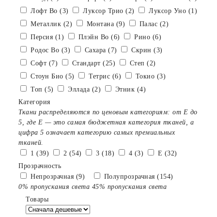
Лофт Во (3)
Луксор Трио (2)
Луксор Уно (1)
Металлик (2)
Монтана (9)
Палас (2)
Персия (1)
Плэйн Bo (6)
Рино (6)
Родос Bo (3)
Сахара (7)
Скрин (3)
Софт (7)
Стандарт (25)
Степ (2)
Стоун Био (5)
Тетрис (6)
Токио (3)
Топ (5)
Эллада (2)
Этник (4)
Категория
Ткани распределяются по ценовым категориям: от E до
5, где Е — это самая бюджетная категория тканей, а
цифра 5 означает категорию самых премиальных
тканей.
1 (39)
2 (54)
3 (18)
4 (3)
E (32)
Прозрачность
Непрозрачная (9)
Полупрозрачная (154)
0% пропускания света
45% пропускания света
Товары