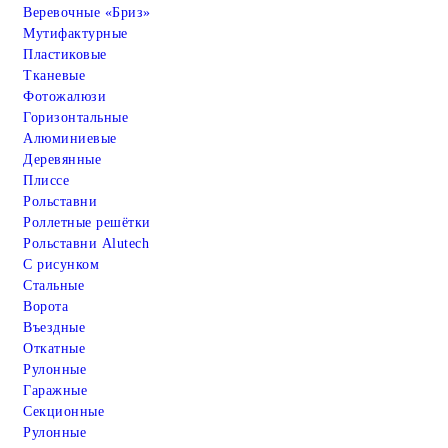
Веревочные «Бриз»
Мутифактурные
Пластиковые
Тканевые
Фотожалюзи
Горизонтальные
Алюминиевые
Деревянные
Плиссе
Рольставни
Роллетные решётки
Рольставни Alutech
С рисунком
Стальные
Ворота
Въездные
Откатные
Рулонные
Гаражные
Cекционные
Рулонные