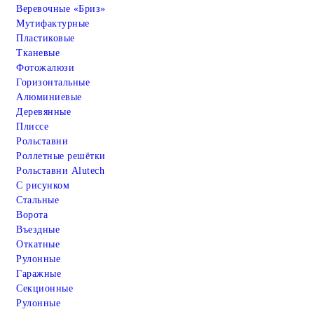
Веревочные «Бриз»
Мутифактурные
Пластиковые
Тканевые
Фотожалюзи
Горизонтальные
Алюминиевые
Деревянные
Плиссе
Рольставни
Роллетные решётки
Рольставни Alutech
С рисунком
Стальные
Ворота
Въездные
Откатные
Рулонные
Гаражные
Cекционные
Рулонные