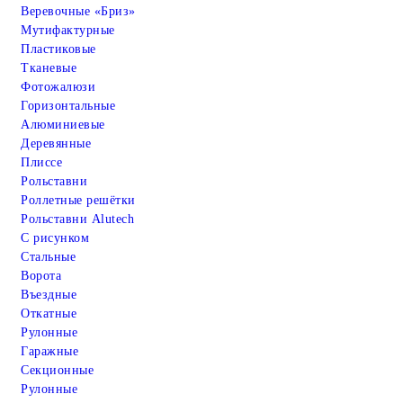
Веревочные «Бриз»
Мутифактурные
Пластиковые
Тканевые
Фотожалюзи
Горизонтальные
Алюминиевые
Деревянные
Плиссе
Рольставни
Роллетные решётки
Рольставни Alutech
С рисунком
Стальные
Ворота
Въездные
Откатные
Рулонные
Гаражные
Cекционные
Рулонные