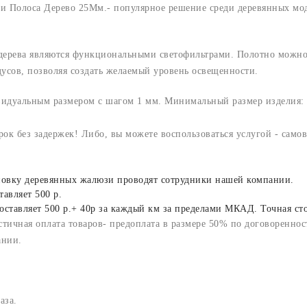
и Полоса Дерево 25Мм.- популярное решение среди деревянных мод
дерева являются функциональными светофильтрами. Полотно можно 
усов, позволяя создать желаемый уровень освещенности.
идуальным размером с шагом 1 мм. Минимальный размер изделия: 
рок без задержек! Либо, вы можете воспользоваться услугой - само
тановку деревянных жалюзи проводят сотрудники нашей компании.
авляет 500 р.
оставляет 500 р.+ 40р за каждый км за пределами МКАД. Точная ст
тичная оплата товаров- предоплата в размере 50% по договоренност
ании.
аза.