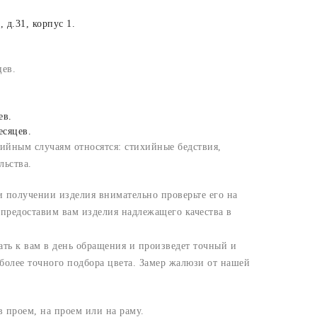
 д.31, корпус 1.
цев.
ев.
есяцев.
тийным случаям относятся: стихийные бедствия,
льства.
и получении изделия внимательно проверьте его на
 предоставим вам изделия надлежащего качества в
ть к вам в день обращения и произведет точный и
более точного подбора цвета. Замер жалюзи от нашей
 проем, на проем или на раму.