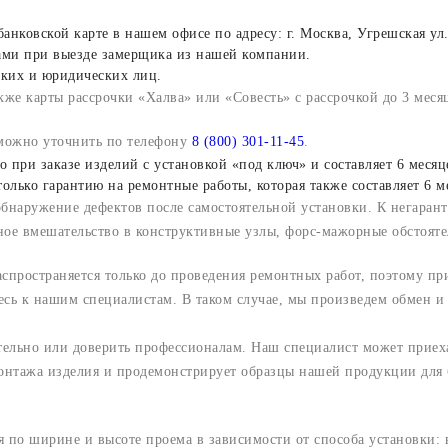
ковской карте в нашем офисе по адресу: г. Москва, Угрешская ул.,
вами при выезде замерщика из нашей компании.
ских и юридических лиц.
же карты рассрочки «Халва» или «Совесть» с рассрочкой до 3 меся
а можно уточнить по телефону
8 (800) 301-11-45
.
 при заказе изделий с установкой «под ключ» и составляет 6 месяц
олько гарантию на ремонтные работы, которая также составляет 6 м
обнаружение дефектов после самостоятельной установки. К негаран
ное вмешательство в конструктивные узлы, форс-мажорные обстояте
аспространяется только до проведения ремонтных работ, поэтому пр
есь к нашим специалистам. В таком случае, мы произведем обмен и
ельно или доверить профессионалам. Наш специалист может приеха
онтажа изделия и продемонстрирует образцы нашей продукции для 
 по ширине и высоте проема в зависимости от способа установки: в