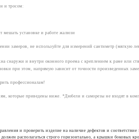
и и тросом:
ет мешать установке и работе жалюзи
нии замеров, не используйте для измерений сантиметр (мягкую лен
а снаружи и внутри оконного проема с креплением к раме или ство
ановки при этом, напрямую зависит от точности произведенных заме
рить профессионалам!
иям, которые приведены ниже. *Дюбели и саморезы не входят в ком
равления и проверить изделие на наличие дефектов и соответствие
 должен располагаться строго горизонтально, а крышки боковых кр