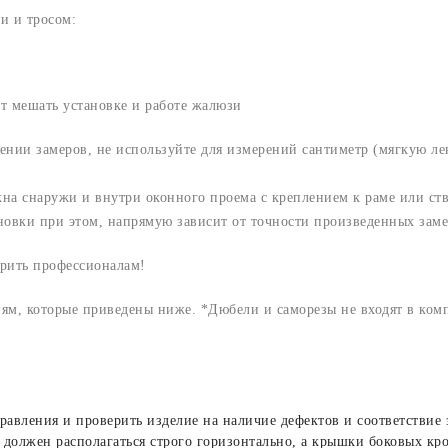
и и тросом:
ет мешать установке и работе жалюзи
нии замеров, не используйте для измерений сантиметр (мягкую лен
а снаружи и внутри оконного проема с креплением к раме или ство
ановки при этом, напрямую зависит от точности произведенных заме
рить профессионалам!
иям, которые приведены ниже. *Дюбели и саморезы не входят в ком
равления и проверить изделие на наличие дефектов и соответствие
 должен располагаться строго горизонтально, а крышки боковых кр