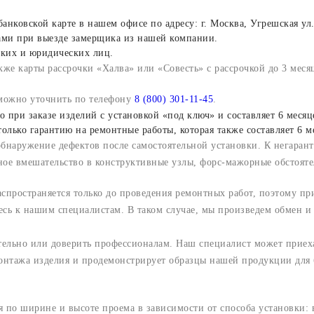
ковской карте в нашем офисе по адресу: г. Москва, Угрешская ул.,
вами при выезде замерщика из нашей компании.
ских и юридических лиц.
же карты рассрочки «Халва» или «Совесть» с рассрочкой до 3 меся
а можно уточнить по телефону
8 (800) 301-11-45
.
 при заказе изделий с установкой «под ключ» и составляет 6 месяц
олько гарантию на ремонтные работы, которая также составляет 6 м
обнаружение дефектов после самостоятельной установки. К негаран
ное вмешательство в конструктивные узлы, форс-мажорные обстояте
аспространяется только до проведения ремонтных работ, поэтому пр
есь к нашим специалистам. В таком случае, мы произведем обмен и
ельно или доверить профессионалам. Наш специалист может приеха
онтажа изделия и продемонстрирует образцы нашей продукции для 
 по ширине и высоте проема в зависимости от способа установки: в