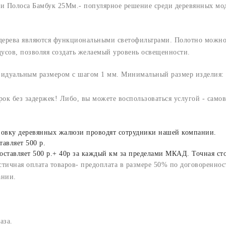
и Полоса Бамбук 25Мм.- популярное решение среди деревянных мод
дерева являются функциональными светофильтрами. Полотно можно 
усов, позволяя создать желаемый уровень освещенности.
идуальным размером с шагом 1 мм. Минимальный размер изделия: 
рок без задержек! Либо, вы можете воспользоваться услугой - само
тановку деревянных жалюзи проводят сотрудники нашей компании.
авляет 500 р.
оставляет 500 р.+ 40р за каждый км за пределами МКАД. Точная ст
тичная оплата товаров- предоплата в размере 50% по договоренност
ании.
аза.