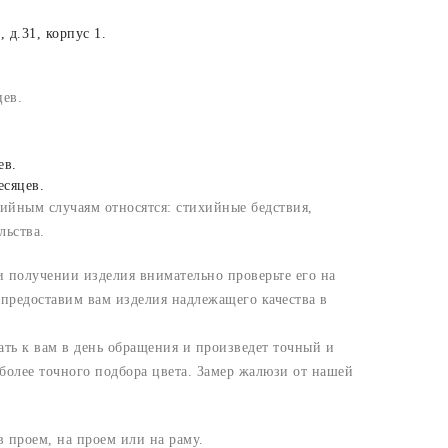
 д.31, корпус 1.
цев.
ев.
есяцев.
тийным случаям относятся: стихийные бедствия,
льства.
и получении изделия внимательно проверьте его на
 предоставим вам изделия надлежащего качества в
ть к вам в день обращения и произведет точный и
более точного подбора цвета. Замер жалюзи от нашей
 проем, на проем или на раму.