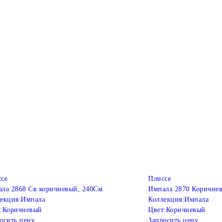
се
Плиссе
ла 2868 Св.коричневый, 240См
Импала 2870 Коричнев
екция:
Импала
Коллекция:
Импала
:
Коричневый
Цвет:
Коричневый
осить цену
Запросить цену