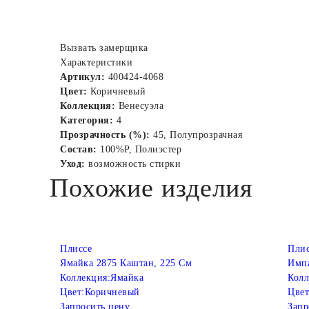
Вызвать замерщика
Характеристики
Артикул:
400424-4068
Цвет:
Коричневый
Коллекция:
Венесуэла
Категория:
4
Прозрачность (%):
45, Полупрозрачная
Состав:
100%P, Полиэстер
Уход:
возможность стирки
Похожие изделия
Плиссе
Плис
Ямайка 2875 Каштан, 225 См
Импа
Коллекция:
Ямайка
Колл
Цвет:
Коричневый
Цвет
Запросить цену
Запр