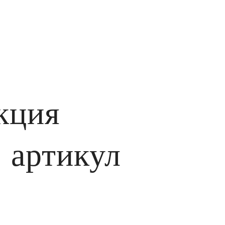
кция
 артикул