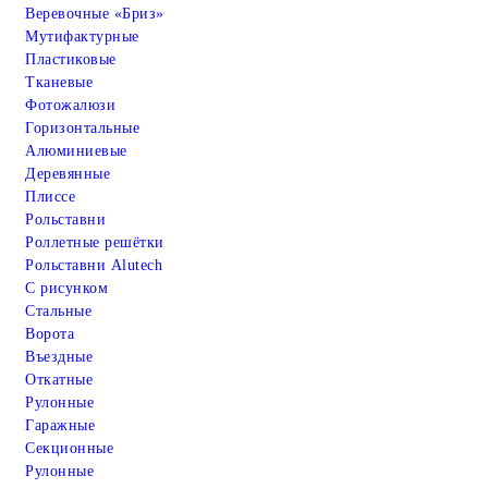
Веревочные «Бриз»
Мутифактурные
Пластиковые
Тканевые
Фотожалюзи
Горизонтальные
Алюминиевые
Деревянные
Плиссе
Рольставни
Роллетные решётки
Рольставни Alutech
С рисунком
Стальные
Ворота
Въездные
Откатные
Рулонные
Гаражные
Cекционные
Рулонные