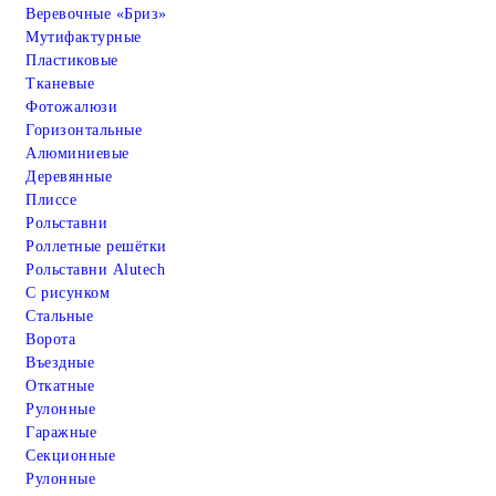
Веревочные «Бриз»
Мутифактурные
Пластиковые
Тканевые
Фотожалюзи
Горизонтальные
Алюминиевые
Деревянные
Плиссе
Рольставни
Роллетные решётки
Рольставни Alutech
С рисунком
Стальные
Ворота
Въездные
Откатные
Рулонные
Гаражные
Cекционные
Рулонные