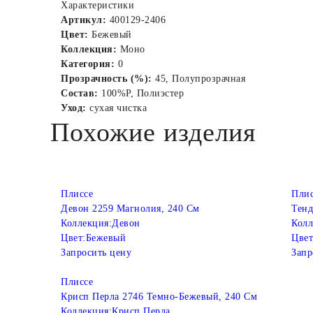
Характеристики
Артикул:
400129-2406
Цвет:
Бежевый
Коллекция:
Моно
Категория:
0
Прозрачность (%):
45, Полупрозрачная
Состав:
100%P, Полиэстер
Уход:
сухая чистка
Похожие изделия
Плиссе
Плис
Девон 2259 Магнолия, 240 См
Тенд
Коллекция:
Девон
Колл
Цвет:
Бежевый
Цвет
Запросить цену
Запр
Плиссе
Крисп Перла 2746 Темно-Бежевый, 240 См
Коллекция:
Крисп Перла