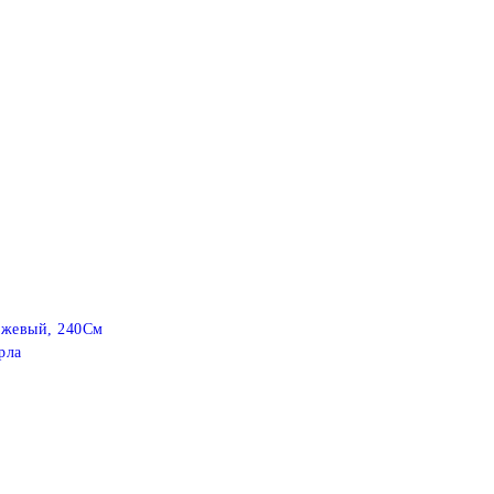
ежевый, 240См
рла