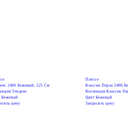
се
Плиссе
енс 2406 Бежевый, 225 См
Классик Перла 2406 Б
екция:
Тенденс
Коллекция:
Классик Пе
:
Бежевый
Цвет:
Бежевый
осить цену
Запросить цену