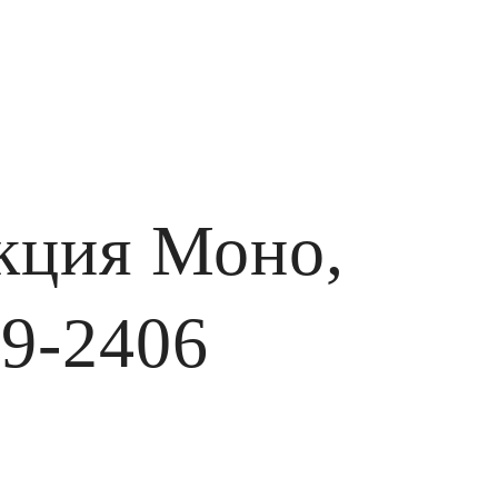
кция Моно,
29-2406