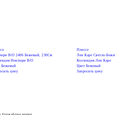
се
Плиссе
юрн B/O 2406 Бежевый, 230См
Лен Каре Светло-Беже
екция:
Ноктюрн B/O
Коллекция:
Лен Каре
:
Бежевый
Цвет:
Бежевый
осить цену
Запросить цену
в ближайшее время.