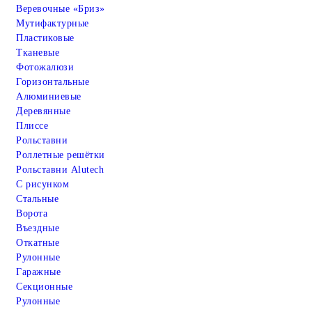
Веревочные «Бриз»
Мутифактурные
Пластиковые
Тканевые
Фотожалюзи
Горизонтальные
Алюминиевые
Деревянные
Плиссе
Рольставни
Роллетные решётки
Рольставни Alutech
С рисунком
Стальные
Ворота
Въездные
Откатные
Рулонные
Гаражные
Cекционные
Рулонные