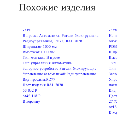
Похожие изделия
-33%
-33
В проем, Автоматика, Ригели блокирующие,
На п
Радиоуправление, PD77, RAL 7038
блок
Ширина:
от 1000 мм
PD5
Высота:
от 1000 мм
Шир
Тип монтажа:
В проем
Высо
Тип управления:
Автоматика
Тип 
Запорное устройство:
Ригели блокирующие
Тип 
Управление автоматикой:
Радиоуправление
Запо
Вид профиля:
PD77
Упра
Цвет изделия:
RAL 7038
накл
68 832 Р
Вид 
от
46 118 Р
Цвет
В корзину
27 7
от
18
В ко