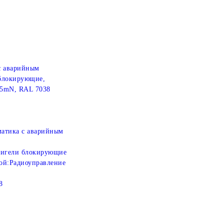
с аварийным
 блокирующие,
55mN, RAL 7038
атика с аварийным
игели блокирующие
ой:
Радиоуправление
8