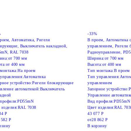
%
-33%
роем, Автоматика, Ригели
В проем, Автоматика 
ирующие, Выключатель накладной,
управлением, Ригели
5mN, RAL 7038
Радиоуправление, PD
ина:
от 700 мм
Ширина:
от 700 мм
та:
от 400 мм
Высота:
от 400 мм
монтажа:
На проем
Тип монтажа:
В проем
управления:
Автоматика
Тип управления:
Автом
рное устройство:
Ригели блокирующие
управлением
вление автоматикой:
Выключатель
Запорное устройство:
Р
адной
Управление автоматик
профиля:
PD55mN
Вид профиля:
PD55mN
 изделия:
RAL 7038
Цвет изделия:
RAL 703
34 Р
43 077 Р
 582 Р
от
28 862 Р
рзину
В корзину