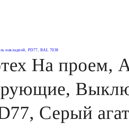
ль накладной, PD77, RAL 7038
тех На проем, А
ирующие, Выклю
D77, Серый агат