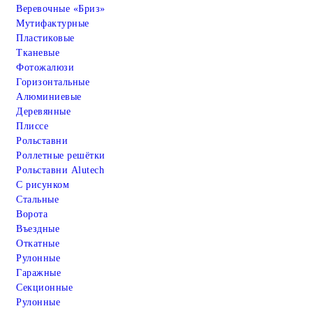
Веревочные «Бриз»
Мутифактурные
Пластиковые
Тканевые
Фотожалюзи
Горизонтальные
Алюминиевые
Деревянные
Плиссе
Рольставни
Роллетные решётки
Рольставни Alutech
С рисунком
Стальные
Ворота
Въездные
Откатные
Рулонные
Гаражные
Cекционные
Рулонные