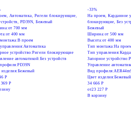
%
-33%
оем, Автоматика, Ригели блокирующие,
На проем, Карданное 
устройств, PD39N, Бежевый
блокирующие, Без уст
ина:
от 700 мм
Бежевый
та:
от 400 мм
Ширина:
от 500 мм
монтажа:
В проем
Высота:
от 400 мм
управления:
Автоматика
Тип монтажа:
На прое
рное устройство:
Ригели блокирующие
Тип управления:
Карда
вление автоматикой:
Без устройств
Запорное устройство:
Р
профиля:
PD39N
Управление автоматик
 изделия:
Бежевый
Вид профиля:
AER44m
46 Р
Цвет изделия:
Бежевый
 369 Р
34 666 Р
рзину
от
23 227 Р
В корзину