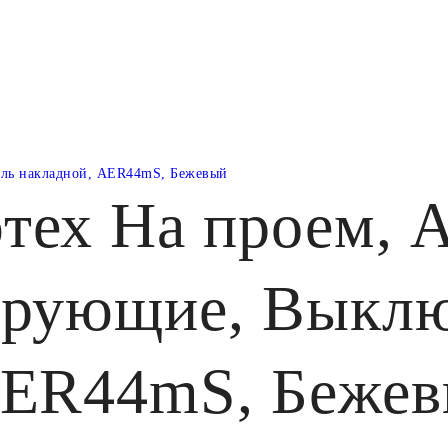
ель накладной, AER44mS, Бежевый
тех На проем, А
ирующие, Выклю
AER44mS, Беже