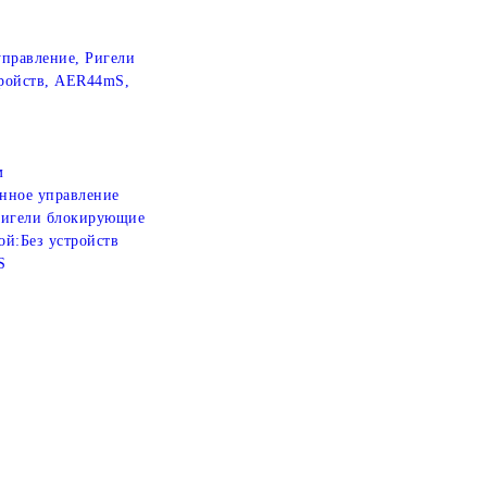
управление, Ригели
ройств, AER44mS,
м
нное управление
игели блокирующие
ой:
Без устройств
S