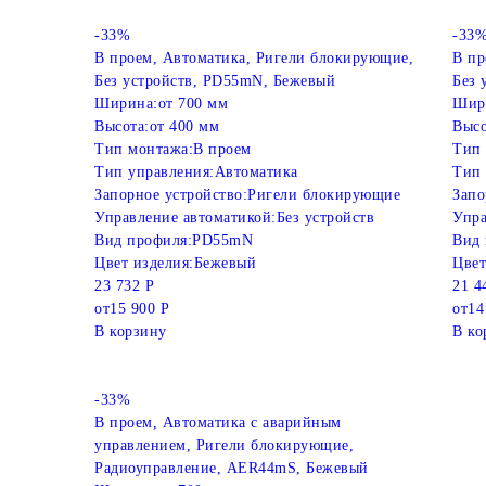
-33%
-33
В проем, Автоматика, Ригели блокирующие,
В пр
Без устройств, PD55mN, Бежевый
Без 
Ширина:
от 700 мм
Шир
Высота:
от 400 мм
Высо
Тип монтажа:
В проем
Тип 
Тип управления:
Автоматика
Тип 
Запорное устройство:
Ригели блокирующие
Запо
Управление автоматикой:
Без устройств
Упра
Вид профиля:
PD55mN
Вид 
Цвет изделия:
Бежевый
Цвет
23 732 Р
21 4
от
15 900 Р
от
14
В корзину
В ко
-33%
В проем, Автоматика с аварийным
управлением, Ригели блокирующие,
Радиоуправление, AER44mS, Бежевый