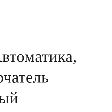
втоматика,
чатель
вый