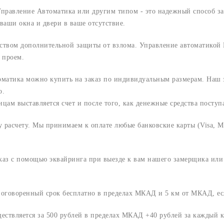
правление Автоматика или другим типом - это надежный способ за
аши окна и двери в ваше отсутствие.
ством дополнительной защиты от взлома. Управление автоматикой 
 проем.
матика можно купить на заказ по индивидуальным размерам. Наш з
о.
м выставляется счет и после того, как денежные средства поступаю
расчету. Мы принимаем к оплате любые банковские карты (Visa, Ma
аказ с помощью эквайринга при выезде к вам нашего замерщика ил
о оговоренный срок
бесплатно в пределах МКАД и 5 км от МКАД, ес
ществляется за 500 рублей в пределах МКАД +40 рублей за каждый