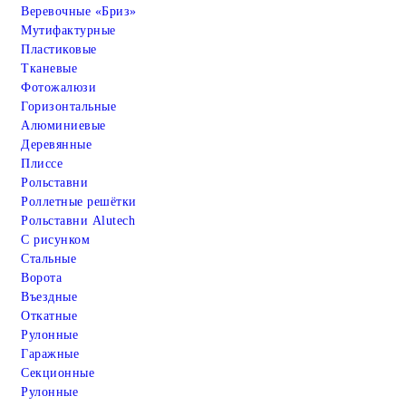
Веревочные «Бриз»
Мутифактурные
Пластиковые
Тканевые
Фотожалюзи
Горизонтальные
Алюминиевые
Деревянные
Плиссе
Рольставни
Роллетные решётки
Рольставни Alutech
С рисунком
Стальные
Ворота
Въездные
Откатные
Рулонные
Гаражные
Cекционные
Рулонные