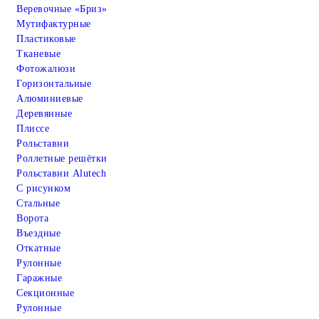
Веревочные «Бриз»
Мутифактурные
Пластиковые
Тканевые
Фотожалюзи
Горизонтальные
Алюминиевые
Деревянные
Плиссе
Рольставни
Роллетные решётки
Рольставни Alutech
С рисунком
Стальные
Ворота
Въездные
Откатные
Рулонные
Гаражные
Cекционные
Рулонные