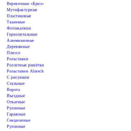
Веревочные «Бриз»
Мутифактурные
Пластиковые
Тканевые
Фотожалюзи
Горизонтальные
Алюминиевые
Деревянные
Плиссе
Рольставни
Роллетные решётки
Рольставни Alutech
С рисунком
Стальные
Ворота
Въездные
Откатные
Рулонные
Гаражные
Cекционные
Рулонные