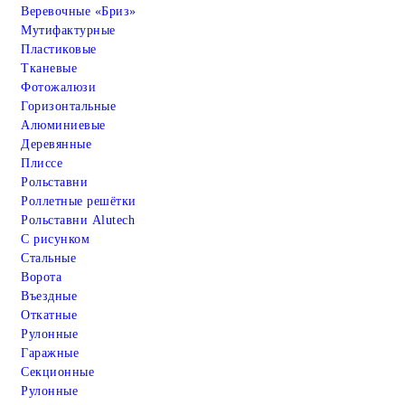
Веревочные «Бриз»
Мутифактурные
Пластиковые
Тканевые
Фотожалюзи
Горизонтальные
Алюминиевые
Деревянные
Плиссе
Рольставни
Роллетные решётки
Рольставни Alutech
С рисунком
Стальные
Ворота
Въездные
Откатные
Рулонные
Гаражные
Cекционные
Рулонные